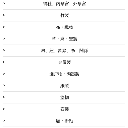
御社、内祭宮、外祭宮
竹製
布・織物
草・麻・畳製
房、紐、鈴緒、糸 関係
金属製
瀬戸物・陶器製
紙製
塗物
石製
額・掛軸