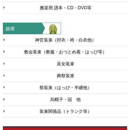
雅楽用 譜本・CD・DVD等
神官装束（狩衣・袴・白衣他）
教会装束（教服・おつとめ着・はっぴ等）
巫女装束
葬祭装束
祭装束（はっぴ・半纏他）
烏帽子・冠 他
装束関係品（トランク等）