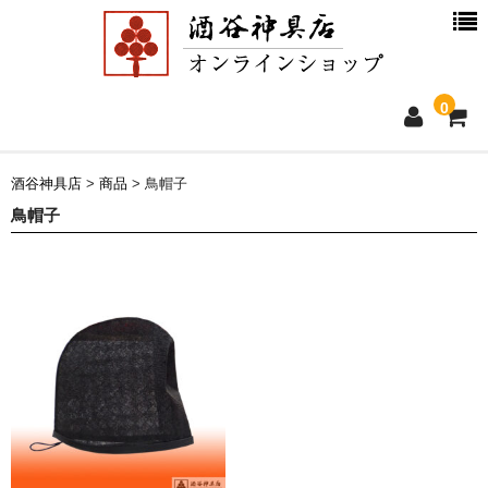
0
ホーム
酒谷神具店
>
商品
>
鳥帽子
鳥帽子
新着情報
商品一覧
お買物ガイド
別注品について
会社概要