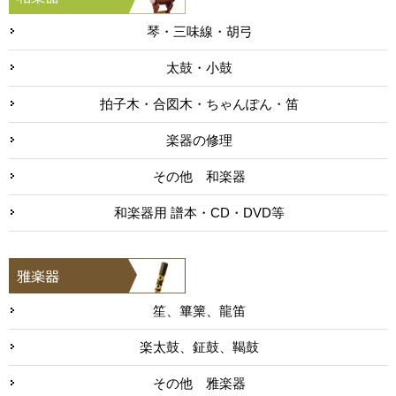
琴・三味線・胡弓
太鼓・小鼓
拍子木・合図木・ちゃんぽん・笛
楽器の修理
その他 和楽器
和楽器用 譜本・CD・DVD等
笙、篳篥、龍笛
楽太鼓、鉦鼓、鞨鼓
その他 雅楽器