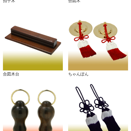
拍子木
合図木
お問い合わせ
ユーザーログイン
お買物かご
合図木台
ちゃんぽん