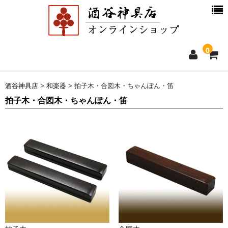
0
ホーム
酒谷神具店
>
和楽器
>
拍子木・合図木・ちゃんぽん・笛
拍子木・合図木・ちゃんぽん・笛
新着情報
商品一覧
お買物ガイド
別注品について
会社概要