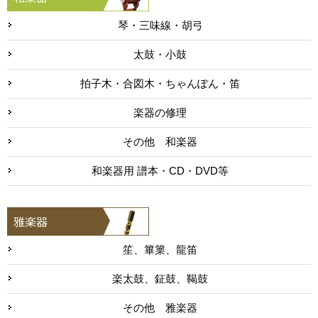
琴・三味線・胡弓
太鼓・小鼓
拍子木・合図木・ちゃんぽん・笛
楽器の修理
その他 和楽器
和楽器用 譜本・CD・DVD等
笙、篳篥、龍笛
楽太鼓、鉦鼓、鞨鼓
その他 雅楽器