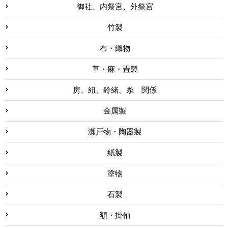
御社、内祭宮、外祭宮
竹製
布・織物
草・麻・畳製
房、紐、鈴緒、糸 関係
金属製
瀬戸物・陶器製
紙製
塗物
石製
額・掛軸