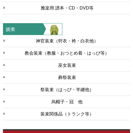
雅楽用 譜本・CD・DVD等
神官装束（狩衣・袴・白衣他）
教会装束（教服・おつとめ着・はっぴ等）
巫女装束
葬祭装束
祭装束（はっぴ・半纏他）
烏帽子・冠 他
装束関係品（トランク等）