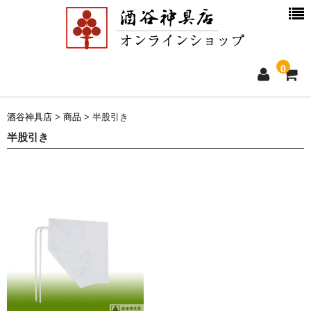
0
ホーム
酒谷神具店
>
商品
>
半股引き
半股引き
新着情報
商品一覧
お買物ガイド
別注品について
会社概要