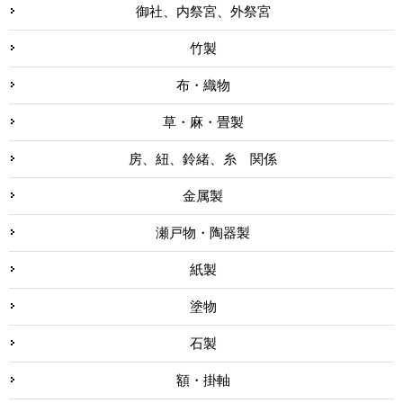
御社、内祭宮、外祭宮
竹製
布・織物
草・麻・畳製
房、紐、鈴緒、糸 関係
金属製
瀬戸物・陶器製
紙製
塗物
石製
額・掛軸