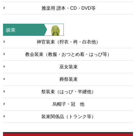
雅楽用 譜本・CD・DVD等
神官装束（狩衣・袴・白衣他）
教会装束（教服・おつとめ着・はっぴ等）
巫女装束
葬祭装束
祭装束（はっぴ・半纏他）
烏帽子・冠 他
装束関係品（トランク等）