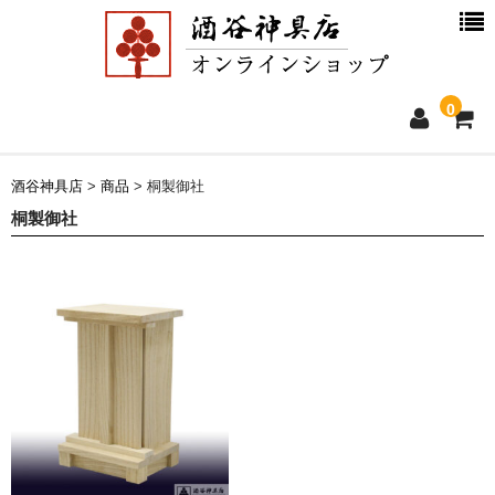
0
ホーム
酒谷神具店
>
商品
>
桐製御社
桐製御社
新着情報
商品一覧
お買物ガイド
別注品について
会社概要