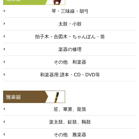
琴・三味線・胡弓
太鼓・小鼓
拍子木・合図木・ちゃんぽん・笛
楽器の修理
その他 和楽器
和楽器用 譜本・CD・DVD等
笙、篳篥、龍笛
楽太鼓、鉦鼓、鞨鼓
その他 雅楽器