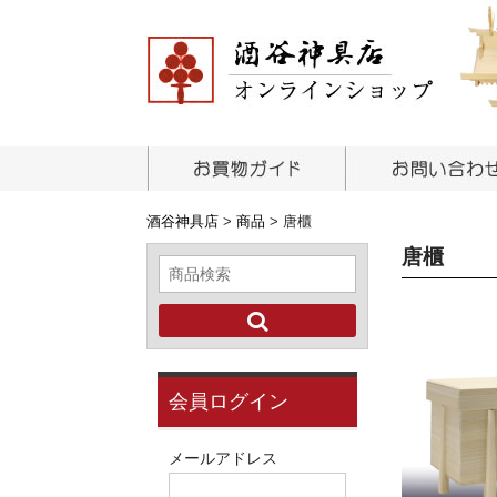
酒谷神具店
>
商品
>
唐櫃
唐櫃
会員ログイン
メールアドレス