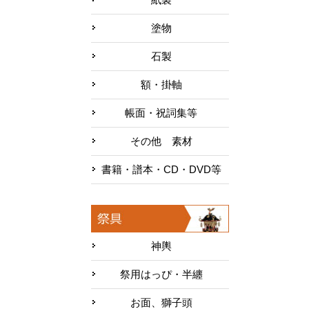
塗物
石製
額・掛軸
帳面・祝詞集等
その他 素材
書籍・譜本・CD・DVD等
神輿
祭用はっぴ・半纏
お面、獅子頭