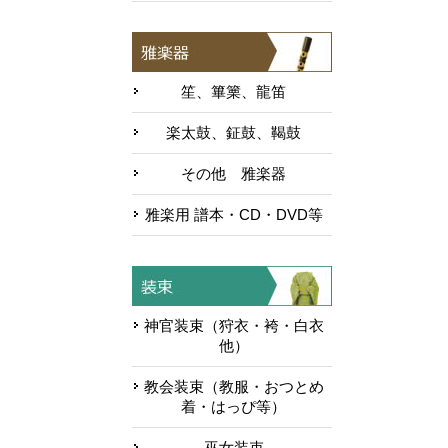
笙、篳篥、龍笛
楽太鼓、鉦鼓、鞨鼓
その他 雅楽器
雅楽用 譜本・CD・DVD等
神官装束（狩衣・袴・白衣
他）
教会装束（教服・おつとめ
着・はっぴ等）
巫女装束