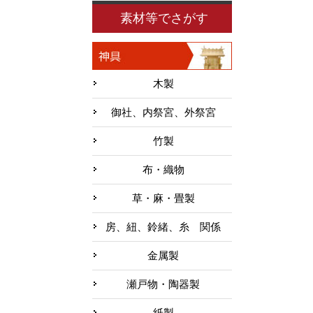
素材等でさがす
木製
御社、内祭宮、外祭宮
竹製
布・織物
草・麻・畳製
房、紐、鈴緒、糸 関係
金属製
瀬戸物・陶器製
紙製