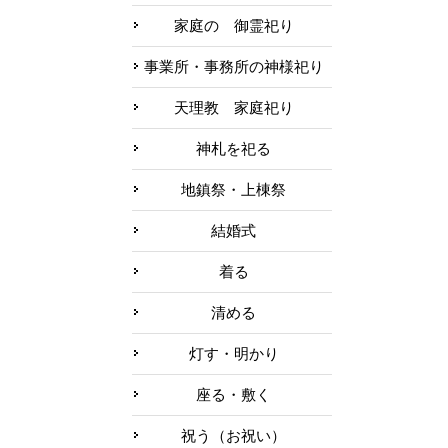
家庭の 御霊祀り
事業所・事務所の神様祀り
天理教 家庭祀り
神札を祀る
地鎮祭・上棟祭
結婚式
着る
清める
灯す・明かり
座る・敷く
祝う（お祝い）