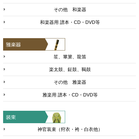
その他 和楽器
和楽器用 譜本・CD・DVD等
笙、篳篥、龍笛
楽太鼓、鉦鼓、鞨鼓
その他 雅楽器
雅楽用 譜本・CD・DVD等
神官装束（狩衣・袴・白衣他）