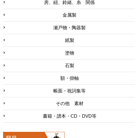
房、紐、鈴緒、糸 関係
金属製
瀬戸物・陶器製
紙製
塗物
石製
額・掛軸
帳面・祝詞集等
その他 素材
書籍・譜本・CD・DVD等