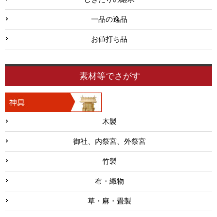
一品の逸品
お値打ち品
素材等でさがす
木製
御社、内祭宮、外祭宮
竹製
布・織物
草・麻・畳製