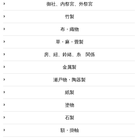
御社、内祭宮、外祭宮
竹製
布・織物
草・麻・畳製
房、紐、鈴緒、糸 関係
金属製
瀬戸物・陶器製
紙製
塗物
石製
額・掛軸