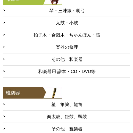
琴・三味線・胡弓
太鼓・小鼓
拍子木・合図木・ちゃんぽん・笛
楽器の修理
その他 和楽器
和楽器用 譜本・CD・DVD等
笙、篳篥、龍笛
楽太鼓、鉦鼓、鞨鼓
その他 雅楽器