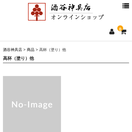
0
ホーム
酒谷神具店
>
商品
>
高杯（塗り）他
高杯（塗り）他
新着情報
商品一覧
お買物ガイド
別注品について
会社概要