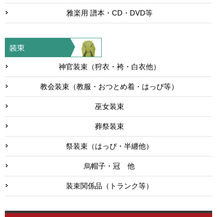
雅楽用 譜本・CD・DVD等
神官装束（狩衣・袴・白衣他）
教会装束（教服・おつとめ着・はっぴ等）
巫女装束
葬祭装束
祭装束（はっぴ・半纏他）
烏帽子・冠 他
装束関係品（トランク等）