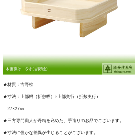
お問い合わせ
ユーザーログイン
お買物かご
★材質：吉野桧
★寸法：上部幅（折敷幅）×上部奥行（折敷奥行）
27×27㎝
★三方専門職人が丹精を込めた、手造りのお品でございます。
★寸法に僅かな差異が生じることがございます。