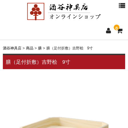
0
ホーム
酒谷神具店
>
商品
>
膳
>
膳（足付折敷）吉野桧 9寸
新着情報
膳（足付折敷）吉野桧 9寸
商品一覧
お買物ガイド
別注品について
会社概要