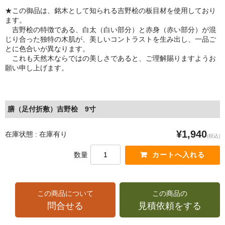
★この御品は、銘木として知られる吉野桧の板目材を使用しており
ます。
吉野桧の特徴である、白太（白い部分）と赤身（赤い部分）が混
じり合った独特の木肌が、美しいコントラストを生み出し、一品ご
とに色合いが異なります。
これも天然木ならではの美しさであると、ご理解賜りますようお
願い申し上げます。
膳（足付折敷）吉野桧 9寸
¥1,940
在庫状態 : 在庫有り
(税込)
数量
この商品について
この商品の
問合せる
見積依頼をする