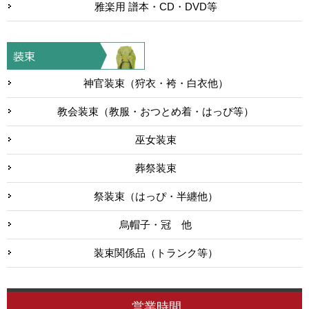
雅楽用 譜本・CD・DVD等
神官装束（狩衣・袴・白衣他）
教会装束（教服・おつとめ着・はっぴ等）
巫女装束
葬祭装束
祭装束（はっぴ・半纏他）
烏帽子・冠 他
装束関係品（トランク等）
営業時間