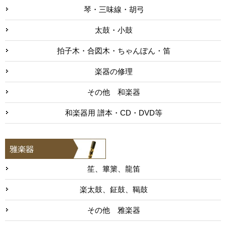
琴・三味線・胡弓
太鼓・小鼓
拍子木・合図木・ちゃんぽん・笛
楽器の修理
その他 和楽器
和楽器用 譜本・CD・DVD等
笙、篳篥、龍笛
楽太鼓、鉦鼓、鞨鼓
その他 雅楽器