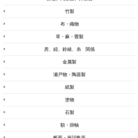
竹製
布・織物
草・麻・畳製
房、紐、鈴緒、糸 関係
金属製
瀬戸物・陶器製
紙製
塗物
石製
額・掛軸
帳面・祝詞集等