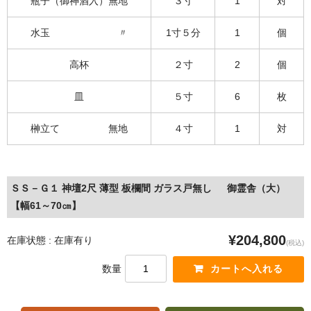
瓶子（御神酒入）無地
３寸
1
対
水玉 〃
1寸５分
1
個
高杯
２寸
2
個
皿
５寸
6
枚
榊立て 無地
４寸
1
対
ＳＳ－Ｇ１ 神壇2尺 薄型 板欄間 ガラス戸無し 御霊舎（大）
【幅61～70㎝】
¥204,800
在庫状態 : 在庫有り
(税込)
数量