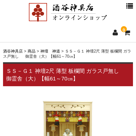
0
ホーム
酒谷神具店
>
商品
>
神壇 神道
>
ＳＳ－Ｇ１ 神壇2尺 薄型 板欄間 ガラ
ス戸無し 御霊舎（大）【幅61～70㎝】
新着情報
ＳＳ－Ｇ１ 神壇2尺 薄型 板欄間 ガラス戸無し
御霊舎（大）【幅61～70㎝】
商品一覧
お買物ガイド
別注品について
会社概要