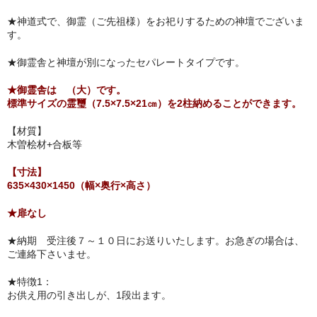
★神道式で、御霊（ご先祖様）をお祀りするための神壇でございま
す。
★御霊舎と神壇が別になったセパレートタイプです。
★御霊舎は （大）です。
標準サイズの霊璽（7.5×7.5×21㎝）を2柱納めることができます。
【材質】
木曽桧材+合板等
【寸法】
635×430×1450（幅×奥行×高さ）
★扉なし
★納期 受注後７～１０日にお送りいたします。お急ぎの場合は、
ご連絡下さいませ。
★特徴1：
お供え用の引き出しが、1段出ます。