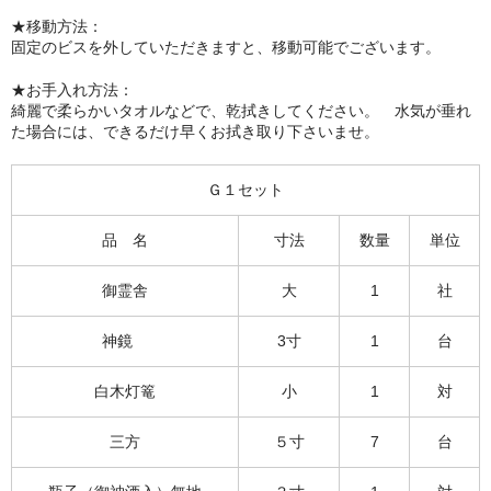
★移動方法：
固定のビスを外していただきますと、移動可能でございます。
★お手入れ方法：
綺麗で柔らかいタオルなどで、乾拭きしてください。 水気が垂れ
た場合には、できるだけ早くお拭き取り下さいませ。
Ｇ１セット
品 名
寸法
数量
単位
御霊舎
大
1
社
神鏡
3寸
1
台
白木灯篭
小
1
対
三方
５寸
7
台