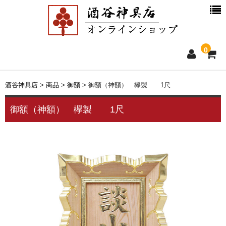
0
ホーム
酒谷神具店
>
商品
>
御額
>
御額（神額） 欅製 1尺
新着情報
御額（神額） 欅製 1尺
商品一覧
お買物ガイド
別注品について
会社概要