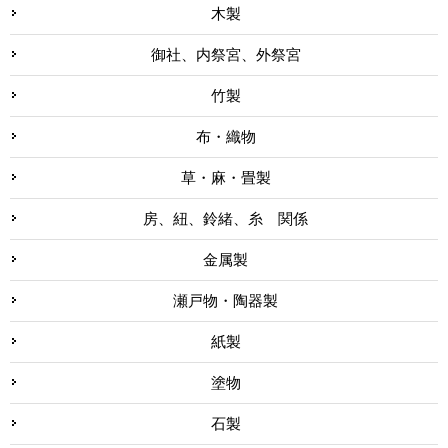
木製
御社、内祭宮、外祭宮
竹製
布・織物
草・麻・畳製
房、紐、鈴緒、糸 関係
金属製
瀬戸物・陶器製
紙製
塗物
石製