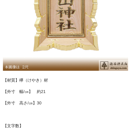
お問い合わせ
ユーザーログイン
お買物かご
【材質】欅（けやき）材
【外寸 幅/㎝】 約21
【外寸 高さ/㎝】30
【文字数】