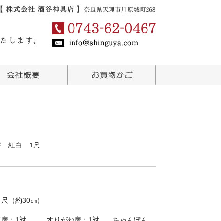
 紅白 1尺
１尺（約30㎝）
房：1対 、 すりがね房：1対、 ちゃんぽん