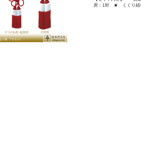
房：1対 ★ くくり紐