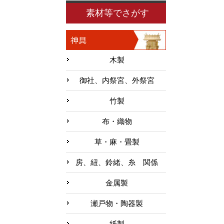
素材等でさがす
木製
御社、内祭宮、外祭宮
竹製
布・織物
草・麻・畳製
房、紐、鈴緒、糸 関係
金属製
瀬戸物・陶器製
紙製