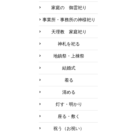
家庭の 御霊祀り
事業所・事務所の神様祀り
天理教 家庭祀り
神札を祀る
地鎮祭・上棟祭
結婚式
着る
清める
灯す・明かり
座る・敷く
祝う（お祝い）