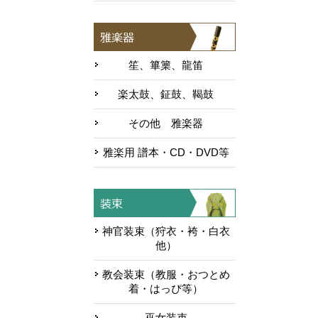
笙、篳篥、龍笛
楽太鼓、鉦鼓、鞨鼓
その他 雅楽器
雅楽用 譜本・CD・DVD等
神官装束（狩衣・袴・白衣
他）
教会装束（教服・おつとめ
着・はっぴ等）
巫女装束