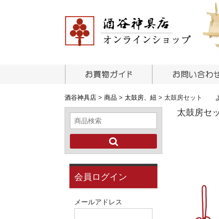
酒谷神具店
>
商品
>
太鼓房、紐
>
太鼓房セット よ
太鼓房セ
会員ログイン
メールアドレス