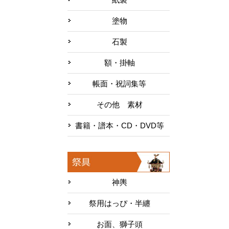
塗物
石製
額・掛軸
帳面・祝詞集等
その他 素材
書籍・譜本・CD・DVD等
神輿
祭用はっぴ・半纏
お面、獅子頭