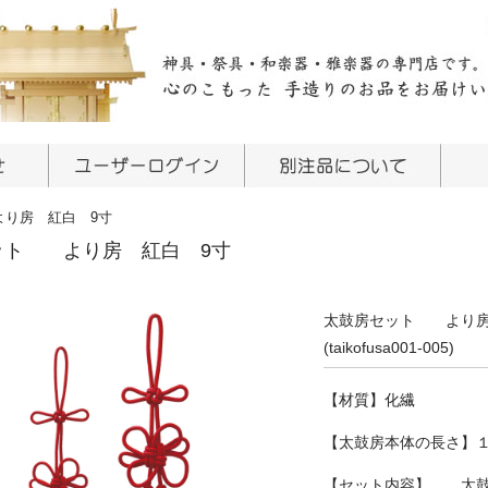
り房 紅白 9寸
ット より房 紅白 9寸
太鼓房セット より房
(taikofusa001-005)
【材質】化繊
【太鼓房本体の長さ】
【セット内容】 太鼓