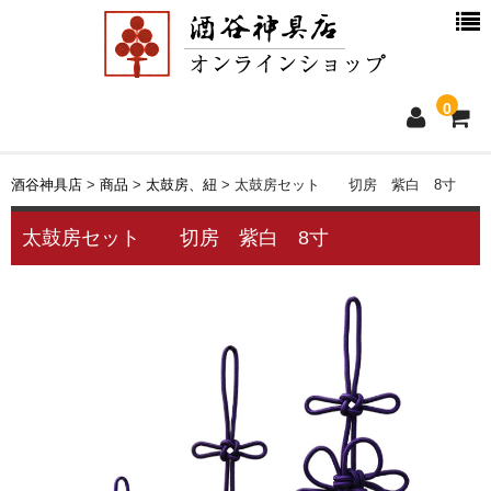
0
ホーム
酒谷神具店
>
商品
>
太鼓房、紐
>
太鼓房セット 切房 紫白 8寸
新着情報
太鼓房セット 切房 紫白 8寸
商品一覧
お買物ガイド
別注品について
会社概要