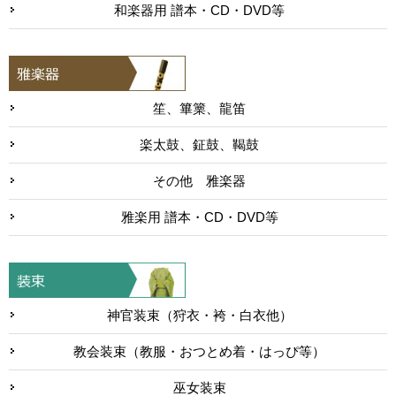
和楽器用 譜本・CD・DVD等
笙、篳篥、龍笛
楽太鼓、鉦鼓、鞨鼓
その他 雅楽器
雅楽用 譜本・CD・DVD等
神官装束（狩衣・袴・白衣他）
教会装束（教服・おつとめ着・はっぴ等）
巫女装束