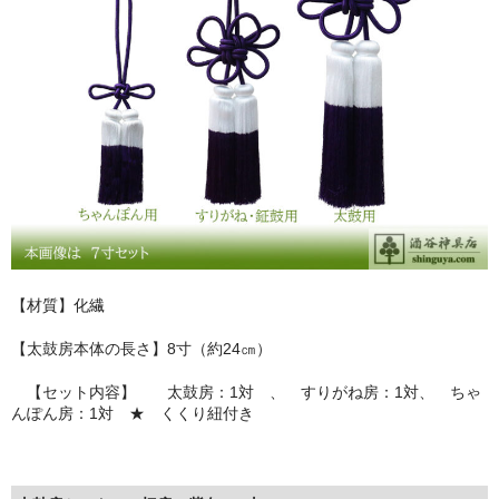
お問い合わせ
ユーザーログイン
お買物かご
【材質】化繊
【太鼓房本体の長さ】8寸（約24㎝）
【セット内容】 太鼓房：1対 、 すりがね房：1対、 ちゃ
んぽん房：1対 ★ くくり紐付き