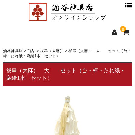
0
ホーム
酒谷神具店
>
商品
>
祓串（大麻）
>
祓串（大麻） 大 セット（台・
棒・たれ紙・麻緒1本 セット）
新着情報
祓串（大麻） 大 セット（台・棒・たれ紙・
麻緒1本 セット）
商品一覧
お買物ガイド
別注品について
会社概要