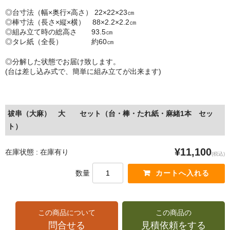
◎台寸法（幅×奥行×高さ） 22×22×23㎝
◎棒寸法（長さ×縦×横） 88×2.2×2.2㎝
◎組み立て時の総高さ 93.5㎝
◎タレ紙（全長） 約60㎝
◎分解した状態でお届け致します。
(台は差し込み式で、簡単に組み立てが出来ます)
祓串（大麻） 大 セット（台・棒・たれ紙・麻緒1本 セッ
ト）
¥11,100
在庫状態 : 在庫有り
(税込)
数量
この商品について
この商品の
問合せる
見積依頼をする