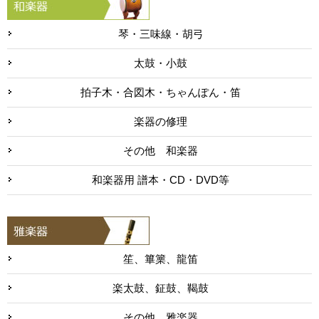
琴・三味線・胡弓
太鼓・小鼓
拍子木・合図木・ちゃんぽん・笛
楽器の修理
その他 和楽器
和楽器用 譜本・CD・DVD等
笙、篳篥、龍笛
楽太鼓、鉦鼓、鞨鼓
その他 雅楽器