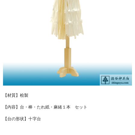
お問い合わせ
ユーザーログイン
お買物かご
【材質】桧製
【内容】台・棒・たれ紙・麻緒１本 セット
【台の形状】十字台