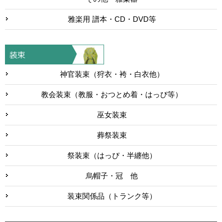
雅楽用 譜本・CD・DVD等
神官装束（狩衣・袴・白衣他）
教会装束（教服・おつとめ着・はっぴ等）
巫女装束
葬祭装束
祭装束（はっぴ・半纏他）
烏帽子・冠 他
装束関係品（トランク等）