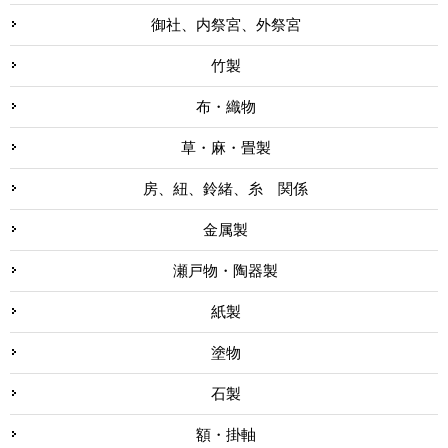
御社、内祭宮、外祭宮
竹製
布・織物
草・麻・畳製
房、紐、鈴緒、糸 関係
金属製
瀬戸物・陶器製
紙製
塗物
石製
額・掛軸