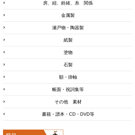
房、紐、鈴緒、糸 関係
金属製
瀬戸物・陶器製
紙製
塗物
石製
額・掛軸
帳面・祝詞集等
その他 素材
書籍・譜本・CD・DVD等