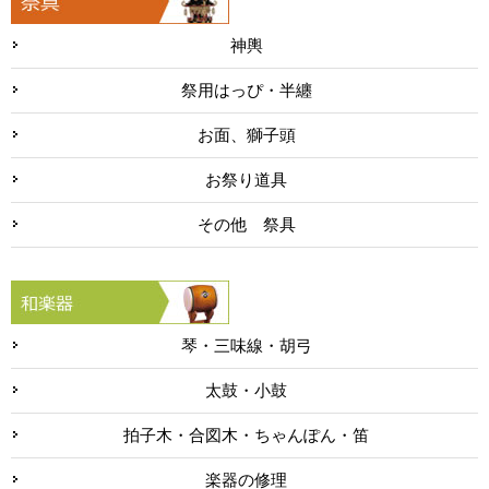
神輿
祭用はっぴ・半纏
お面、獅子頭
お祭り道具
その他 祭具
琴・三味線・胡弓
太鼓・小鼓
拍子木・合図木・ちゃんぽん・笛
楽器の修理