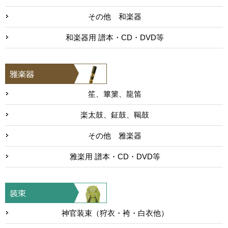
その他 和楽器
和楽器用 譜本・CD・DVD等
笙、篳篥、龍笛
楽太鼓、鉦鼓、鞨鼓
その他 雅楽器
雅楽用 譜本・CD・DVD等
神官装束（狩衣・袴・白衣他）