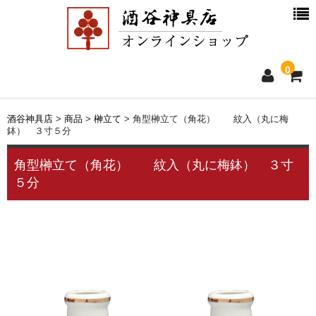
0
ホーム
酒谷神具店
>
商品
>
榊立て
>
角型榊立て（角花） 紋入（丸に梅
鉢） ３寸５分
新着情報
角型榊立て（角花） 紋入（丸に梅鉢） ３寸
５分
商品一覧
お買物ガイド
別注品について
会社概要