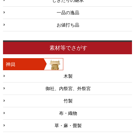
しきたりの継承
一品の逸品
お値打ち品
素材等でさがす
木製
御社、内祭宮、外祭宮
竹製
布・織物
草・麻・畳製