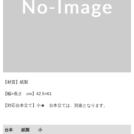
お問い合わせ
ユーザーログイン
お買物かご
【材質】紙製
【幅×長さ cm】42.5×61
【対応台本立て】小★ 台本立ては、別途となります。
台本 紙製 小