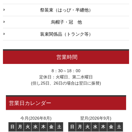
祭装束（はっぴ・半纏他）
烏帽子・冠 他
装束関係品（トランク等）
営業時間
8：30～18：00
定休日：火曜日、第二水曜日
(但し25日、26日の場合は翌日に振替)
営業日カレンダー
今月(2026年8月)
翌月(2026年9月)
日
月
火
水
木
金
土
日
月
火
水
木
金
土