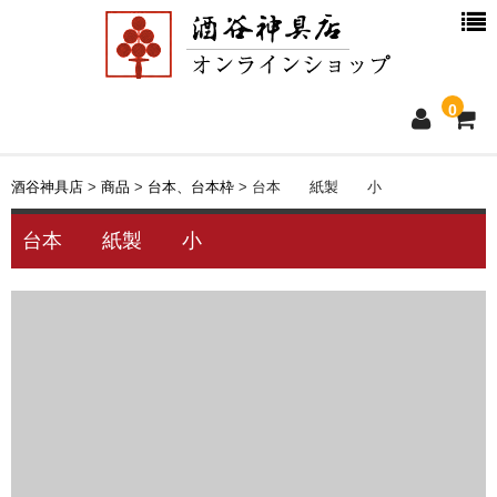
0
ホーム
酒谷神具店
>
商品
>
台本、台本枠
>
台本 紙製 小
新着情報
台本 紙製 小
商品一覧
お買物ガイド
別注品について
会社概要