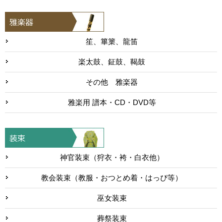
笙、篳篥、龍笛
楽太鼓、鉦鼓、鞨鼓
その他 雅楽器
雅楽用 譜本・CD・DVD等
神官装束（狩衣・袴・白衣他）
教会装束（教服・おつとめ着・はっぴ等）
巫女装束
葬祭装束