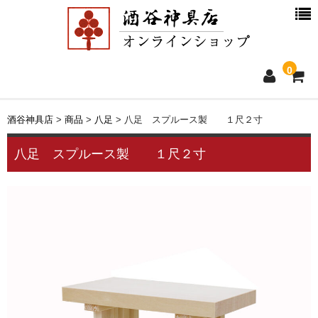
0
ホーム
酒谷神具店
>
商品
>
八足
>
八足 スプルース製 １尺２寸
新着情報
八足 スプルース製 １尺２寸
商品一覧
お買物ガイド
別注品について
会社概要