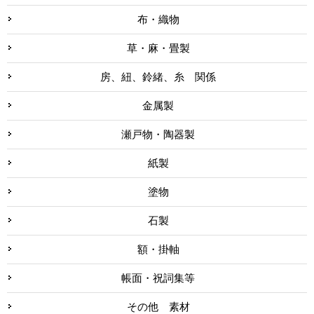
布・織物
草・麻・畳製
房、紐、鈴緒、糸 関係
金属製
瀬戸物・陶器製
紙製
塗物
石製
額・掛軸
帳面・祝詞集等
その他 素材