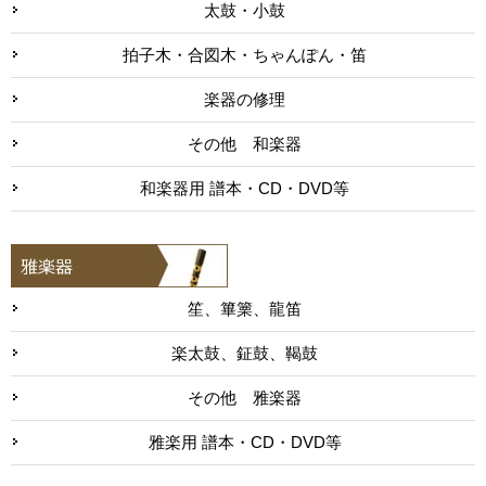
太鼓・小鼓
拍子木・合図木・ちゃんぽん・笛
楽器の修理
その他 和楽器
和楽器用 譜本・CD・DVD等
笙、篳篥、龍笛
楽太鼓、鉦鼓、鞨鼓
その他 雅楽器
雅楽用 譜本・CD・DVD等