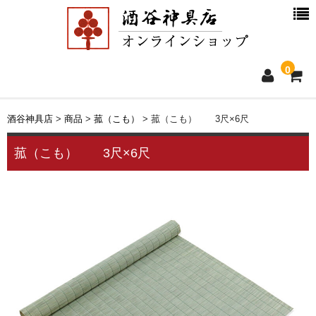
0
ホーム
酒谷神具店
>
商品
>
菰（こも）
>
菰（こも） 3尺×6尺
新着情報
菰（こも） 3尺×6尺
商品一覧
お買物ガイド
別注品について
会社概要