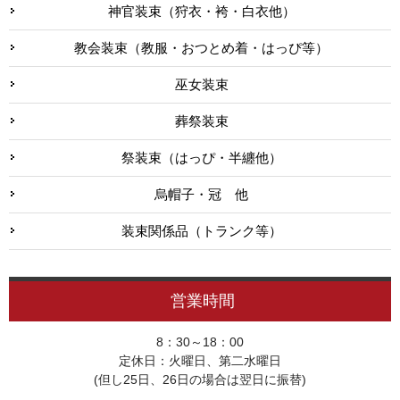
神官装束（狩衣・袴・白衣他）
教会装束（教服・おつとめ着・はっぴ等）
巫女装束
葬祭装束
祭装束（はっぴ・半纏他）
烏帽子・冠 他
装束関係品（トランク等）
営業時間
8：30～18：00
定休日：火曜日、第二水曜日
(但し25日、26日の場合は翌日に振替)