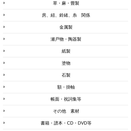
草・麻・畳製
房、紐、鈴緒、糸 関係
金属製
瀬戸物・陶器製
紙製
塗物
石製
額・掛軸
帳面・祝詞集等
その他 素材
書籍・譜本・CD・DVD等