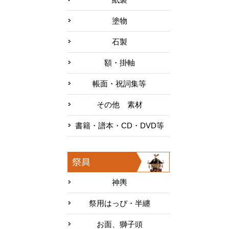
塗物
石製
額・掛軸
帳面・祝詞集等
その他 素材
書籍・譜本・CD・DVD等
神輿
祭用はっぴ・半纏
お面、獅子頭