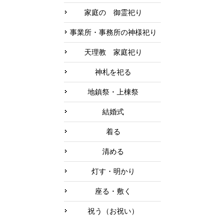
家庭の 御霊祀り
事業所・事務所の神様祀り
天理教 家庭祀り
神札を祀る
地鎮祭・上棟祭
結婚式
着る
清める
灯す・明かり
座る・敷く
祝う（お祝い）