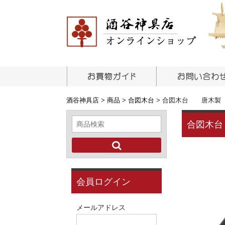
酒谷神具店
>
商品
>
合図木台
>
合図木台 唐木製
合図木
会員ログイン
メールアドレス