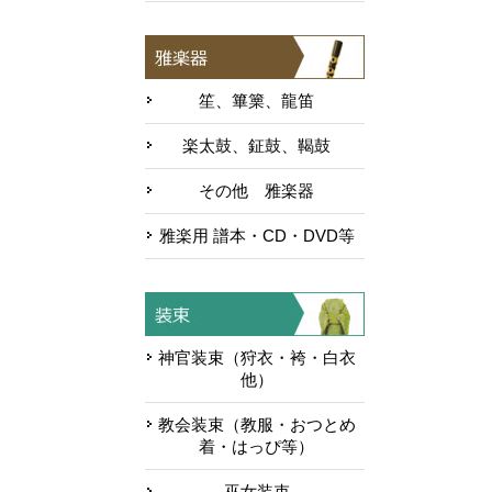
笙、篳篥、龍笛
楽太鼓、鉦鼓、鞨鼓
その他 雅楽器
雅楽用 譜本・CD・DVD等
神官装束（狩衣・袴・白衣
他）
教会装束（教服・おつとめ
着・はっぴ等）
巫女装束