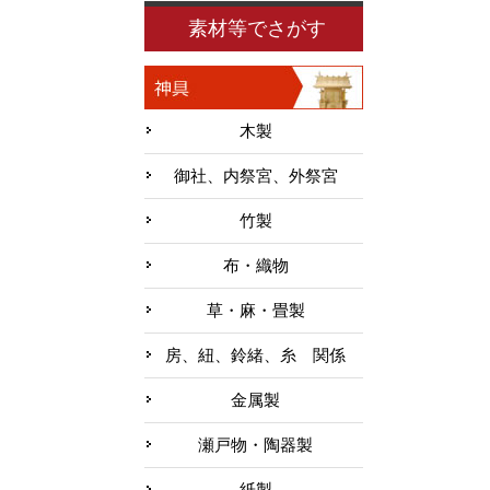
素材等でさがす
木製
御社、内祭宮、外祭宮
竹製
布・織物
草・麻・畳製
房、紐、鈴緒、糸 関係
金属製
瀬戸物・陶器製
紙製