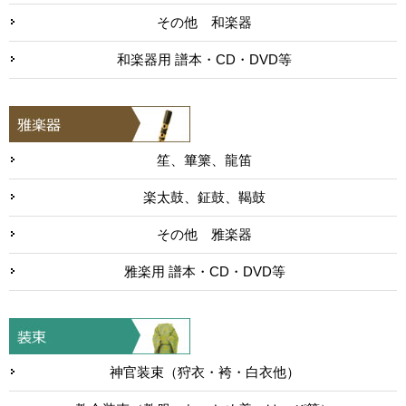
その他 和楽器
和楽器用 譜本・CD・DVD等
笙、篳篥、龍笛
楽太鼓、鉦鼓、鞨鼓
その他 雅楽器
雅楽用 譜本・CD・DVD等
神官装束（狩衣・袴・白衣他）