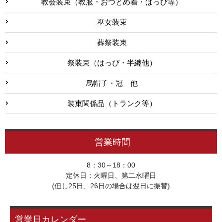
教会装束（教服・おつとめ着・はっぴ等）
巫女装束
葬祭装束
祭装束（はっぴ・半纏他）
烏帽子・冠 他
装束関係品（トランク等）
営業時間
8：30～18：00
定休日：火曜日、第二水曜日
(但し25日、26日の場合は翌日に振替)
営業日カレンダー