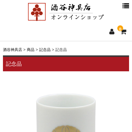
0
ホーム
酒谷神具店
>
商品
>
記念品
>
記念品
新着情報
記念品
商品一覧
お買物ガイド
別注品について
会社概要