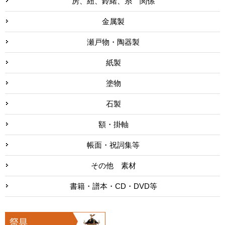
房、紐、鈴緒、糸 関係
金属製
瀬戸物・陶器製
紙製
塗物
石製
額・掛軸
帳面・祝詞集等
その他 素材
書籍・譜本・CD・DVD等