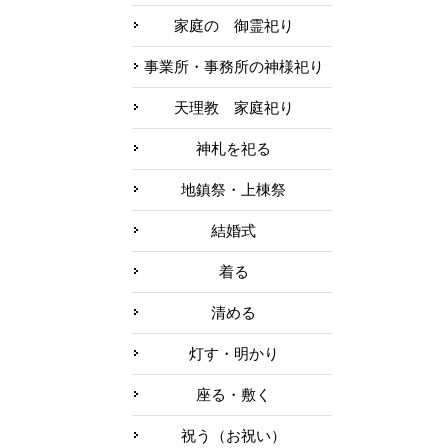
家庭の 御霊祀り
事業所・事務所の神様祀り
天理教 家庭祀り
神札を祀る
地鎮祭・上棟祭
結婚式
着る
清める
灯す・明かり
座る・敷く
祝う（お祝い）