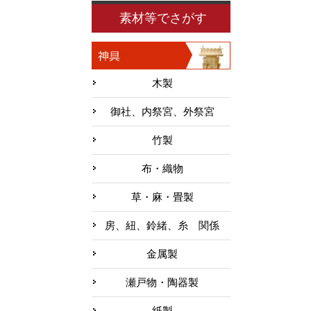
素材等でさがす
木製
御社、内祭宮、外祭宮
竹製
布・織物
草・麻・畳製
房、紐、鈴緒、糸 関係
金属製
瀬戸物・陶器製
紙製