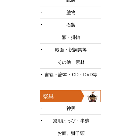
塗物
石製
額・掛軸
帳面・祝詞集等
その他 素材
書籍・譜本・CD・DVD等
神輿
祭用はっぴ・半纏
お面、獅子頭