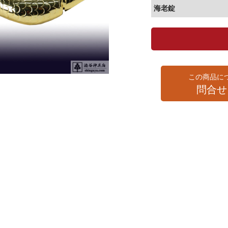
海老錠
この商品に
問合せ