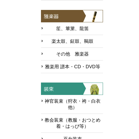
笙、篳篥、龍笛
楽太鼓、鉦鼓、鞨鼓
その他 雅楽器
雅楽用 譜本・CD・DVD等
神官装束（狩衣・袴・白衣
他）
教会装束（教服・おつとめ
着・はっぴ等）
巫女装束