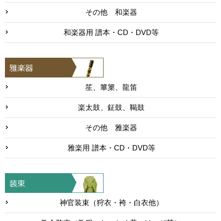
その他 和楽器
和楽器用 譜本・CD・DVD等
笙、篳篥、龍笛
楽太鼓、鉦鼓、鞨鼓
その他 雅楽器
雅楽用 譜本・CD・DVD等
神官装束（狩衣・袴・白衣他）