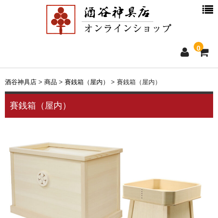
0
ホーム
酒谷神具店
>
商品
>
賽銭箱（屋内）
>
賽銭箱（屋内）
新着情報
賽銭箱（屋内）
商品一覧
お買物ガイド
別注品について
会社概要