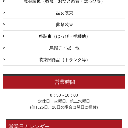
教会装束（教服・おつとめ着・はっぴ等）
巫女装束
葬祭装束
祭装束（はっぴ・半纏他）
烏帽子・冠 他
装束関係品（トランク等）
営業時間
8：30～18：00
定休日：火曜日、第二水曜日
(但し25日、26日の場合は翌日に振替)
営業日カレンダー