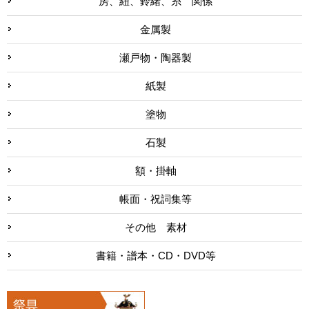
房、紐、鈴緒、糸 関係
金属製
瀬戸物・陶器製
紙製
塗物
石製
額・掛軸
帳面・祝詞集等
その他 素材
書籍・譜本・CD・DVD等