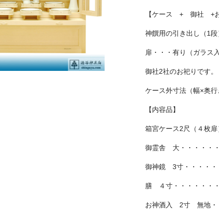
【ケース + 御社 +
神饌用の引き出し（1段
扉・・・有り（ガラス
御社2社のお祀りです。
ケース外寸法（幅×奥行き
【内容品】
箱宮ケース2尺（４枚扉
御霊舎 大・・・・・・
御神鏡 3寸・・・・・
膳 ４寸・・・・・・・
お神酒入 2寸 無地・