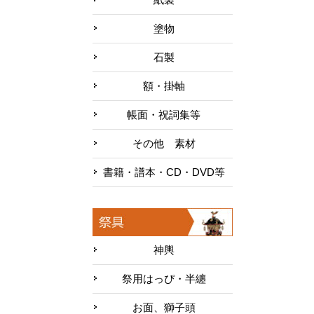
塗物
石製
額・掛軸
帳面・祝詞集等
その他 素材
書籍・譜本・CD・DVD等
神輿
祭用はっぴ・半纏
お面、獅子頭