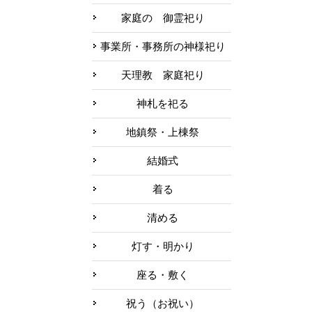
家庭の 御霊祀り
事業所・事務所の神様祀り
天理教 家庭祀り
神札を祀る
地鎮祭・上棟祭
結婚式
着る
清める
灯す・明かり
座る・敷く
祝う（お祝い）