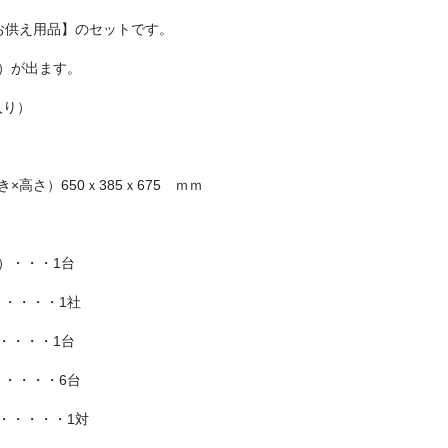
お供え用品】のセットです。
）が出ます。
入り）
×高さ）650ｘ385ｘ675 ｍｍ
）・・・1台
・・・・1社
・・・・1台
・・・・6台
・・・・・1対