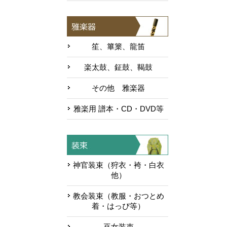
笙、篳篥、龍笛
楽太鼓、鉦鼓、鞨鼓
その他 雅楽器
雅楽用 譜本・CD・DVD等
神官装束（狩衣・袴・白衣
他）
教会装束（教服・おつとめ
着・はっぴ等）
巫女装束