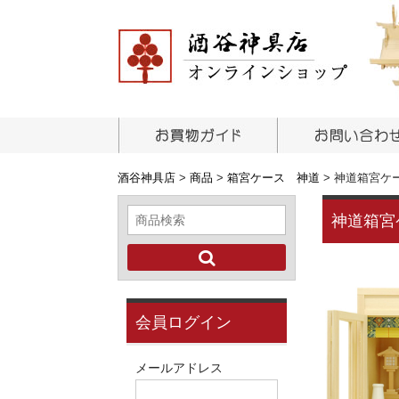
酒谷神具店
>
商品
>
箱宮ケース 神道
>
神道箱宮ケ
神道箱宮
会員ログイン
メールアドレス