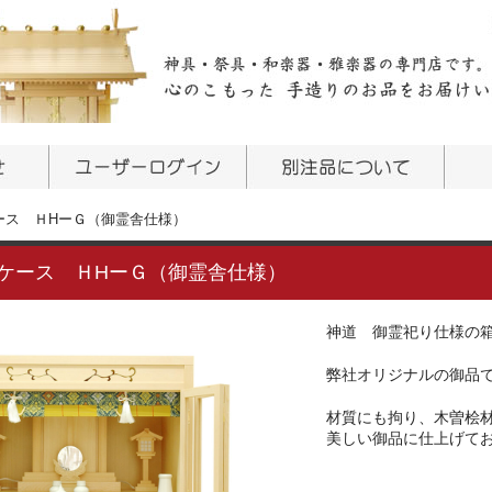
ース ＨHーＧ（御霊舎仕様）
ケース ＨHーＧ（御霊舎仕様）
神道 御霊祀り仕様の
弊社オリジナルの御品で
材質にも拘り、木曽桧
美しい御品に仕上げて