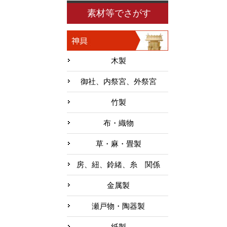
素材等でさがす
木製
御社、内祭宮、外祭宮
竹製
布・織物
草・麻・畳製
房、紐、鈴緒、糸 関係
金属製
瀬戸物・陶器製
紙製