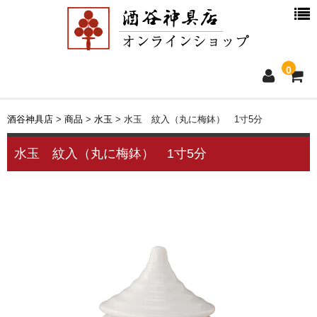
0
ホーム
酒谷神具店
>
商品
>
水玉
>
水玉 紋入（丸に梅鉢） 1寸5分
新着情報
水玉 紋入（丸に梅鉢） 1寸5分
商品一覧
お買物ガイド
別注品について
会社概要