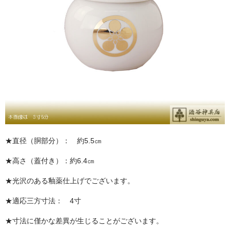
お問い合わせ
ユーザーログイン
お買物かご
★直径（胴部分）： 約5.5㎝
★高さ（蓋付き）：約6.4㎝
★光沢のある釉薬仕上げでございます。
★適応三方寸法： 4寸
★寸法に僅かな差異が生じることがございます。