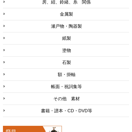
房、紐、鈴緒、糸 関係
金属製
瀬戸物・陶器製
紙製
塗物
石製
額・掛軸
帳面・祝詞集等
その他 素材
書籍・譜本・CD・DVD等