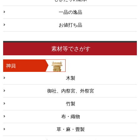
一品の逸品
お値打ち品
素材等でさがす
木製
御社、内祭宮、外祭宮
竹製
布・織物
草・麻・畳製