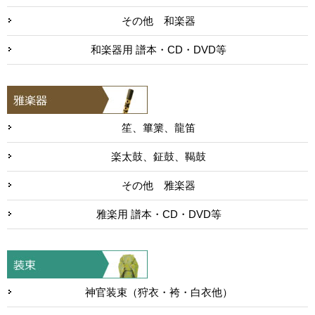
その他 和楽器
和楽器用 譜本・CD・DVD等
笙、篳篥、龍笛
楽太鼓、鉦鼓、鞨鼓
その他 雅楽器
雅楽用 譜本・CD・DVD等
神官装束（狩衣・袴・白衣他）