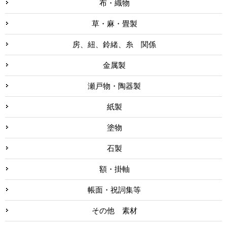
布・織物
草・麻・畳製
房、紐、鈴緒、糸 関係
金属製
瀬戸物・陶器製
紙製
塗物
石製
額・掛軸
帳面・祝詞集等
その他 素材