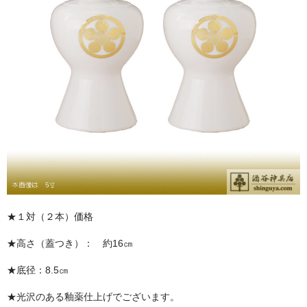
お問い合わせ
ユーザーログイン
お買物かご
★１対（２本）価格
★高さ（蓋つき）： 約16㎝
★底径：8.5㎝
★光沢のある釉薬仕上げでございます。