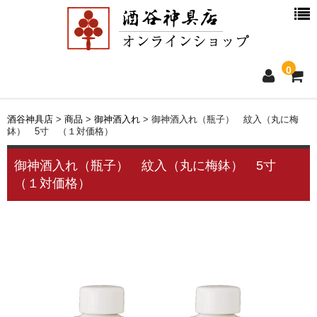
0
ホーム
酒谷神具店
>
商品
>
御神酒入れ
>
御神酒入れ（瓶子） 紋入（丸に梅
鉢） 5寸 （１対価格）
新着情報
御神酒入れ（瓶子） 紋入（丸に梅鉢） 5寸
（１対価格）
商品一覧
お買物ガイド
別注品について
会社概要