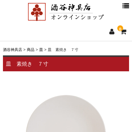
0
ホーム
酒谷神具店
>
商品
>
皿
>
皿 素焼き ７寸
新着情報
皿 素焼き ７寸
商品一覧
お買物ガイド
別注品について
会社概要