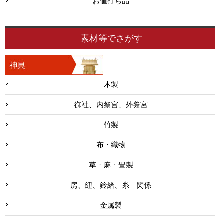
お値打ち品
素材等でさがす
木製
御社、内祭宮、外祭宮
竹製
布・織物
草・麻・畳製
房、紐、鈴緒、糸 関係
金属製