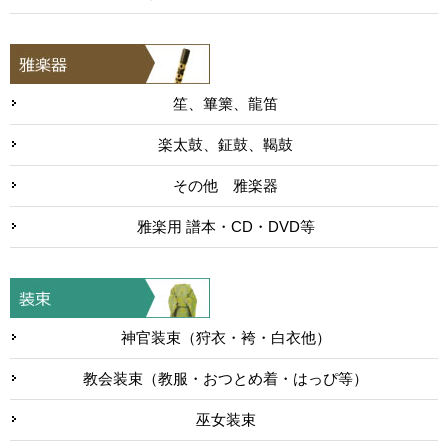
笙、篳篥、龍笛
楽太鼓、鉦鼓、鞨鼓
その他 雅楽器
雅楽用 譜本・CD・DVD等
神官装束（狩衣・袴・白衣他）
教会装束（教服・おつとめ着・はっぴ等）
巫女装束