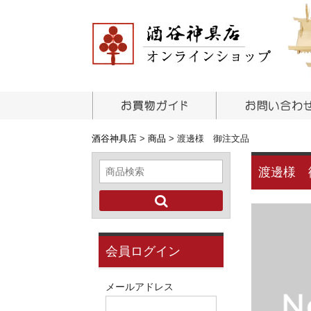
酒谷神具店
>
商品
>
渡邊様 御注文品
渡邊様 
会員ログイン
メールアドレス