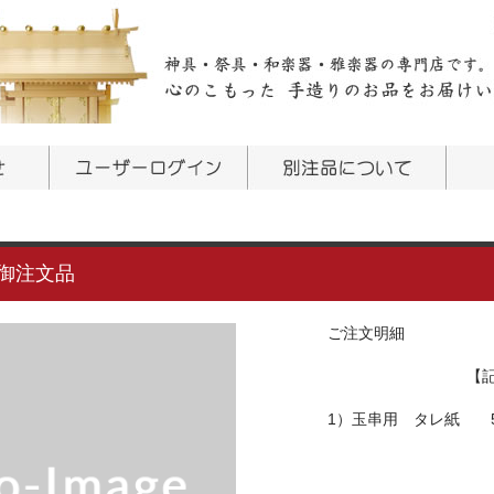
御注文品
ご注文明細
【記
1）玉串用 タレ紙 55