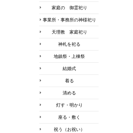
家庭の 御霊祀り
事業所・事務所の神様祀り
天理教 家庭祀り
神札を祀る
地鎮祭・上棟祭
結婚式
着る
清める
灯す・明かり
座る・敷く
祝う（お祝い）