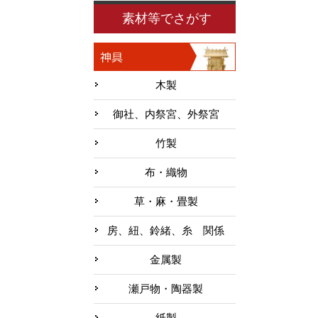
素材等でさがす
木製
御社、内祭宮、外祭宮
竹製
布・織物
草・麻・畳製
房、紐、鈴緒、糸 関係
金属製
瀬戸物・陶器製
紙製