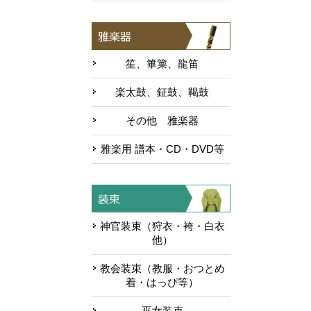
笙、篳篥、龍笛
楽太鼓、鉦鼓、鞨鼓
その他 雅楽器
雅楽用 譜本・CD・DVD等
神官装束（狩衣・袴・白衣
他）
教会装束（教服・おつとめ
着・はっぴ等）
巫女装束