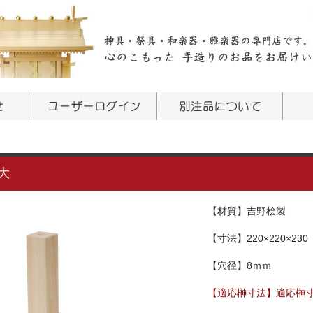
大
【材質】吉野桧製
【寸法】220×220×
【穴径】8ｍｍ
【適応榊寸法】適応