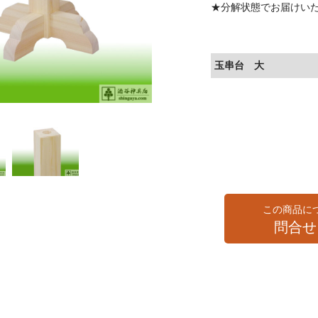
★分解状態でお届けい
玉串台 大
この商品に
問合せ