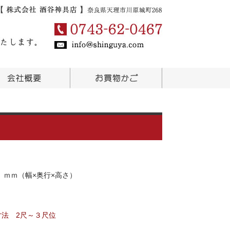
230 ｍｍ（幅×奥行×高さ）
榊寸法 2尺～３尺位