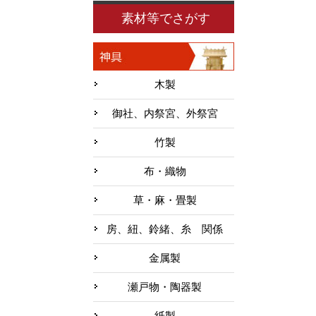
素材等でさがす
木製
御社、内祭宮、外祭宮
竹製
布・織物
草・麻・畳製
房、紐、鈴緒、糸 関係
金属製
瀬戸物・陶器製
紙製