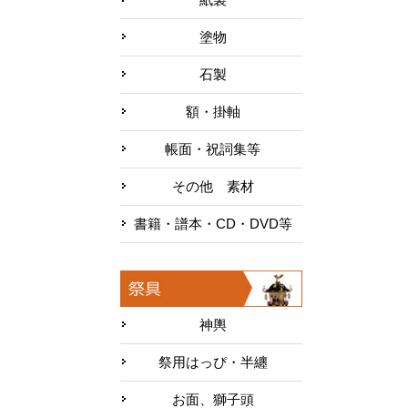
塗物
石製
額・掛軸
帳面・祝詞集等
その他 素材
書籍・譜本・CD・DVD等
神輿
祭用はっぴ・半纏
お面、獅子頭