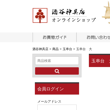
酒谷神具店
>
商品
>
玉串台
>
玉串台 大
玉串台 
会員ログイン
メールアドレス