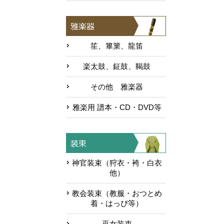
笙、篳篥、龍笛
楽太鼓、鉦鼓、鞨鼓
その他 雅楽器
雅楽用 譜本・CD・DVD等
神官装束（狩衣・袴・白衣
他）
教会装束（教服・おつとめ
着・はっぴ等）
巫女装束