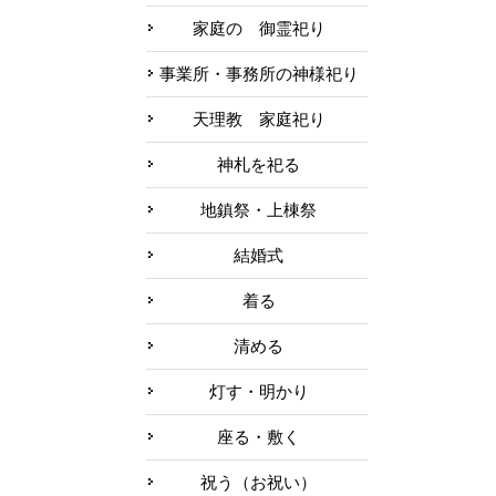
家庭の 御霊祀り
事業所・事務所の神様祀り
天理教 家庭祀り
神札を祀る
地鎮祭・上棟祭
結婚式
着る
清める
灯す・明かり
座る・敷く
祝う（お祝い）