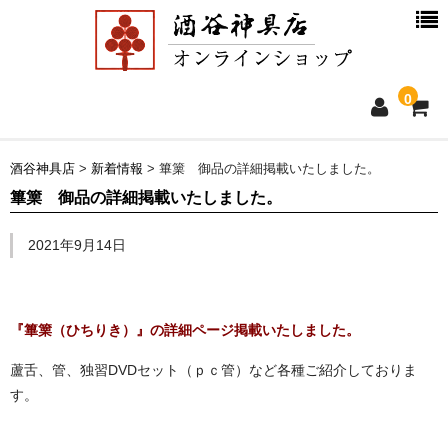
0
ホーム
酒谷神具店
>
新着情報
>
篳篥 御品の詳細掲載いたしました。
篳篥 御品の詳細掲載いたしました。
新着情報
2021年9月14日
商品一覧
お買物ガイド
『篳篥（ひちりき）』の詳細ページ掲載いたしました。
別注品について
蘆舌、管、独習DVDセット（ｐｃ管）など各種ご紹介しておりま
す。
会社概要